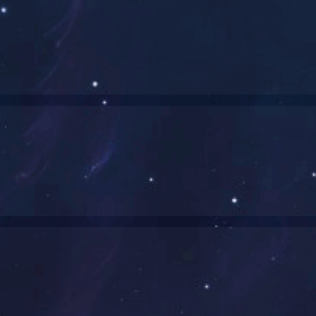
公司简介
发展历程
荣誉资质
COMPANY PROFILE
关于我们
爱游戏ayx官方网页成立于2009
企业，也是国内第一家获得汽车质量认证(IA
经过十余年的技术积累沉淀，公司