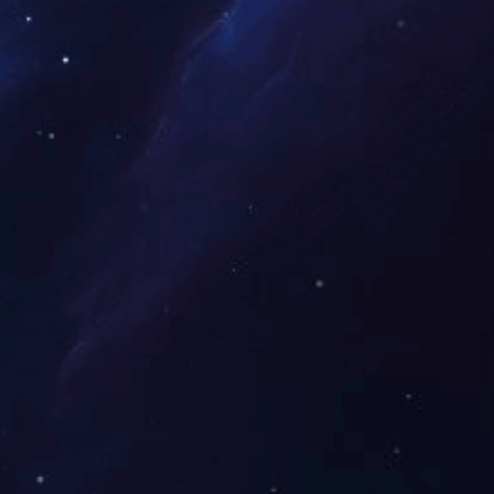
2023
们
产品与服务
企业实力