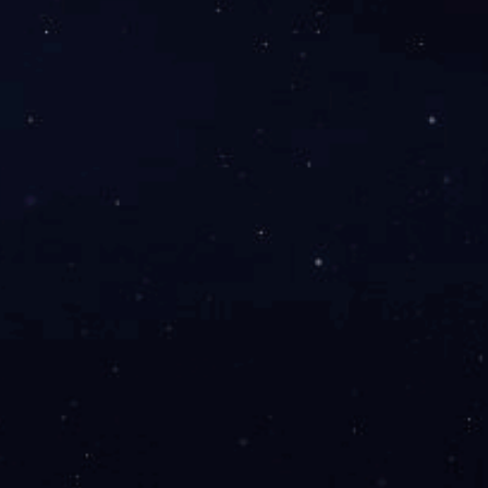
关注天域
扫一扫
cty.com