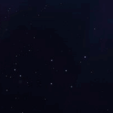
公司简介
发展历程
荣誉资质
地址：广东省