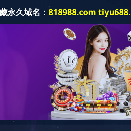
专注碳化硅 (SiC) 外延片研发与生产16年
全球碳化硅外延片主要生产商
新闻动态
爱游戏（中国）
English