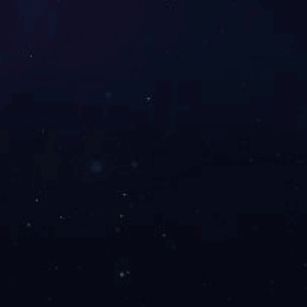
碳化硅外延晶片
碳化硅外延代工服务
碳化硅晶片检测服务
爱游戏ayx官方网页
表面金属残留检测服务
技术支持：腾云信息科技
备案号：
粤ICP备17143107号
东莞市松山湖高新技术产业开发园区工业北一路5号 E-mail：enquiry@si